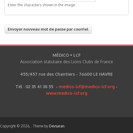
Enter the characters shown in the image.
MÉDICO • LCF
Association statutaire des Lions Clubs de France
455/457 rue des Chantiers - 76600 LE HAVRE
Tél : 02 35 41 38 55 -
medico-lcf@medico-lcf.org
-
www.medico-lcf.org
Copyright © 2026,
. Theme by
Devsaran
.