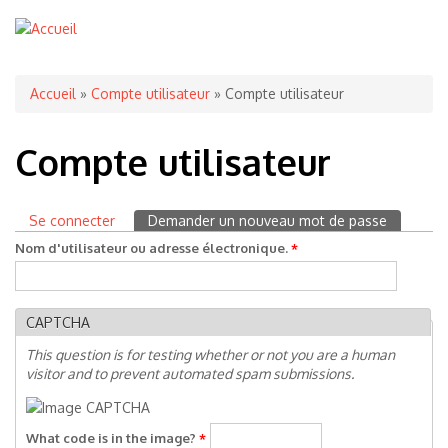
Vous êtes ici
Accueil
»
Compte utilisateur
» Compte utilisateur
Compte utilisateur
Se connecter
Demander un nouveau mot de passe
(onglet ac
Onglets principaux
Nom d'utilisateur ou adresse électronique.
*
CAPTCHA
This question is for testing whether or not you are a human
visitor and to prevent automated spam submissions.
What code is in the image?
*