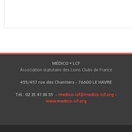
MÉDICO • LCF
Association statutaire des Lions Clubs de France
455/457 rue des Chantiers - 76600 LE HAVRE
Tél : 02 35 41 38 55 -
medico-lcf@medico-lcf.org
-
www.medico-lcf.org