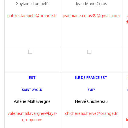
Guylaine Lambélé
Jean-Marie Colas
patrick.lambele@orange.fr
jeanmarie.colas39@gmail.com
l
d
EST
ILE DE FRANCE EST
SAINT AVOLD
EVRY
J
Valérie Mallavergne
Hervé Chichereau
valerie.mallavergne@krys-
chichereau.herve@orange.fr
group.com
f