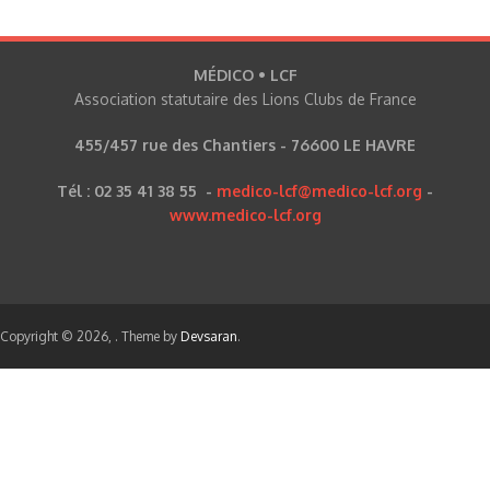
MÉDICO • LCF
Association statutaire des Lions Clubs de France
455/457 rue des Chantiers - 76600 LE HAVRE
Tél : 02 35 41 38 55 -
medico-lcf@medico-lcf.org
-
www.medico-lcf.org
Copyright © 2026,
. Theme by
Devsaran
.